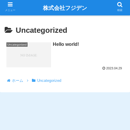
株式会社フジデン
メニュー
検索
Uncategorized
Hello world!
Uncategorized
2023.04.29
ホーム
Uncategorized