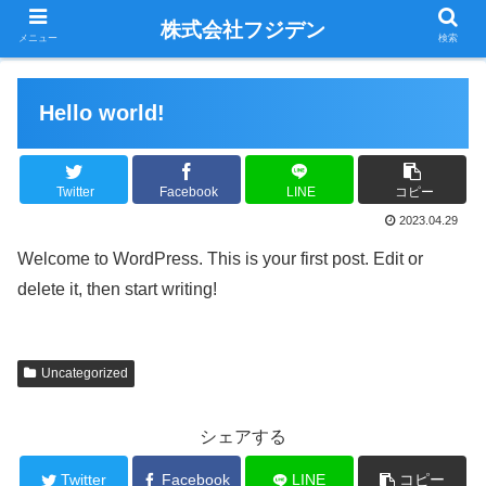
株式会社フジデン
メニュー
検索
Hello world!
Twitter
Facebook
LINE
コピー
2023.04.29
Welcome to WordPress. This is your first post. Edit or
delete it, then start writing!
Uncategorized
シェアする
Twitter
Facebook
LINE
コピー